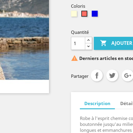
Coloris
Ivoire
Bleu
Marsala
roi
Quantité

AJOUTER

Derniers articles en sto
Partager
Description
Détai
Robe à l'esprit chemise co
boutonnée jusqu'au milie
longues et emmanchures b