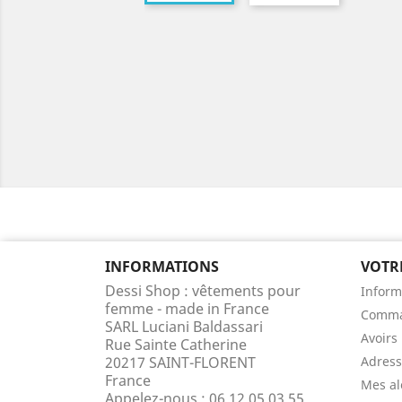
INFORMATIONS
VOTR
Dessi Shop : vêtements pour
Inform
femme - made in France
Comm
SARL Luciani Baldassari
Avoirs
Rue Sainte Catherine
20217 SAINT-FLORENT
Adress
France
Mes al
Appelez-nous :
06 12 05 03 55