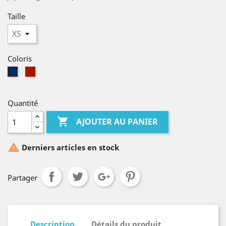
Taille
Coloris
Terracotta
Bleu
océan
Quantité

AJOUTER AU PANIER

Derniers articles en stock
Partager
Description
Détails du produit